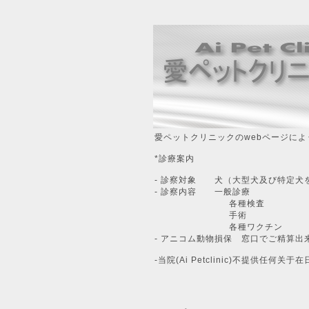
愛ペットクリニックのwebページによ
*診療案内
- 診察対象 犬（大型犬及び特定犬
- 診察内容 一般診療
各種検査
手
各種ワクチン
- アニコム動物損保 窓口でご精算出
-当院(Ai Petclinic)不提供任