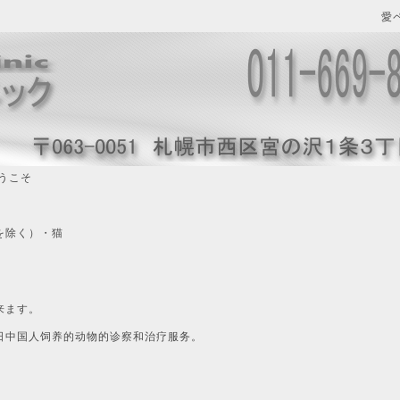
愛
うこそ
を除く）・猫
術
来ます。
何关于在日中国人饲养的动物的诊察和治疗服务。