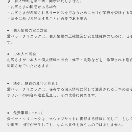
き、個人情報を第三者に開示いたしません。
・お客さまの同意がある場合
・お客さまが希望されるサービスを行なうために当社が業務を委託する
・法令に基づき開示することが必要である場合
● 個人情報の安全対策
愛ペットクリニックは、個人情報の正確性及び安全性確保のために、セ
す。
● ご本人の照会
お客さまがご本人の個人情報の照会・修正・削除などをご希望される場
対応させていただきます。
● 法令、規範の遵守と見直し
愛ペットクリニックは、保有する個人情報に関して適用される日本の法
ポリシーの内容を適宜見直し、その改善に努めます。
● 免責事項について
愛ペットクリニックは、当ウェブサイトに掲載する情報に関して、もし
や損失、損害が発生しても、なんら責任を負うものではありません。