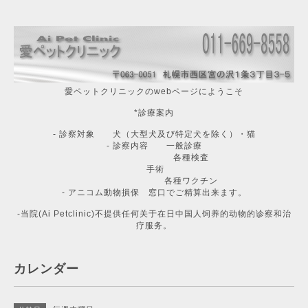
愛ペットクリニックのwebページにようこそ
*診療案内
- 診察対象 犬（大型犬及び特定犬を除く）・猫
- 診察内容 一般診療
各種検査
手術
各種ワクチン
- アニコム動物損保 窓口でご精算出来ます。
-当院(Ai Petclinic)不提供任何关于在日中国人饲养的动物的诊察和治
疗服务。
カレンダー